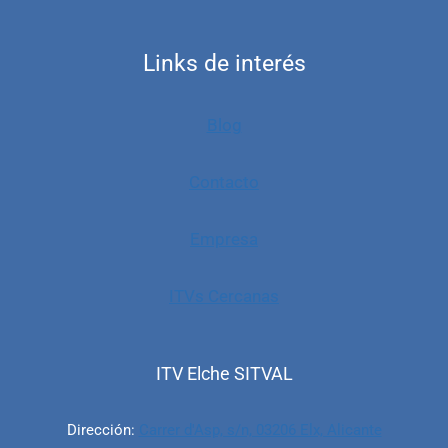
Links de interés
Blog
Contacto
Empresa
ITVs Cercanas
ITV Elche SITVAL
Dirección:
Carrer d'Asp, s/n, 03206 Elx, Alicante